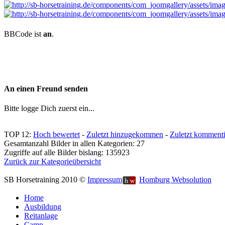
BBCode ist
an
.
An einen Freund senden
Bitte logge Dich zuerst ein...
TOP 12:
Hoch bewertet
-
Zuletzt hinzugekommen
-
Zuletzt kommenti
Gesamtanzahl Bilder in allen Kategorien: 27
Zugriffe auf alle Bilder bislang: 135923
Zurück zur Kategorieübersicht
SB Horsetraining 2010 ©
Impressum
Homburg Websolution
Home
Ausbildung
Reitanlage
Camp