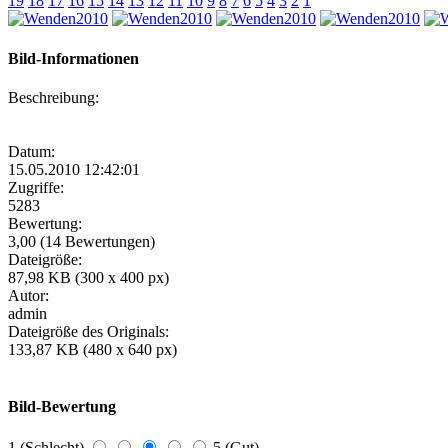
19
18
17
16
15
14
13
12
11
10
9
8
7
6
5
4
3
2
1
Bild-Informationen
Beschreibung:
Datum:
15.05.2010 12:42:01
Zugriffe:
5283
Bewertung:
3,00 (14 Bewertungen)
Dateigröße:
87,98 KB (300 x 400 px)
Autor:
admin
Dateigröße des Originals:
133,87 KB (480 x 640 px)
Bild-Bewertung
1 (Schlecht)
5 (Gut)