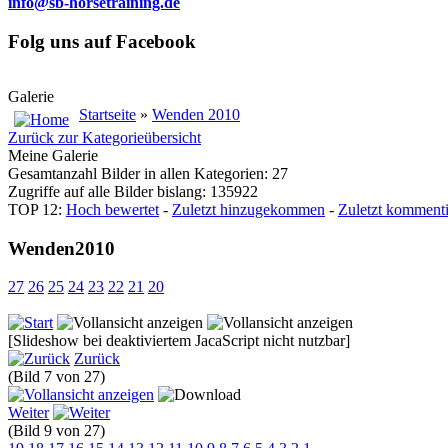
info@sb-horsetraining.de
Folg uns auf Facebook
Galerie
Startseite
»
Wenden 2010
Zurück zur Kategorieübersicht
Meine Galerie
Gesamtanzahl Bilder in allen Kategorien: 27
Zugriffe auf alle Bilder bislang: 135922
TOP 12:
Hoch bewertet
-
Zuletzt hinzugekommen
-
Zuletzt kommenti
Wenden2010
27
26
25
24
23
22
21
20
[Slideshow bei deaktiviertem JacaScript nicht nutzbar]
Zurück
(Bild 7 von 27)
Weiter
(Bild 9 von 27)